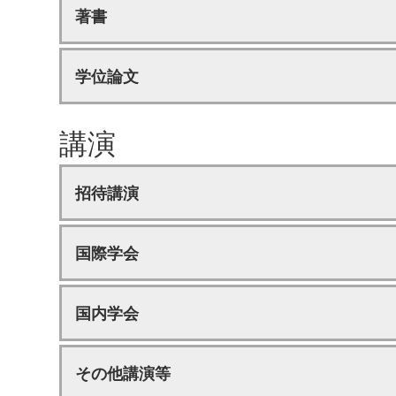
著書
学位論文
講演
招待講演
国際学会
国内学会
その他講演等